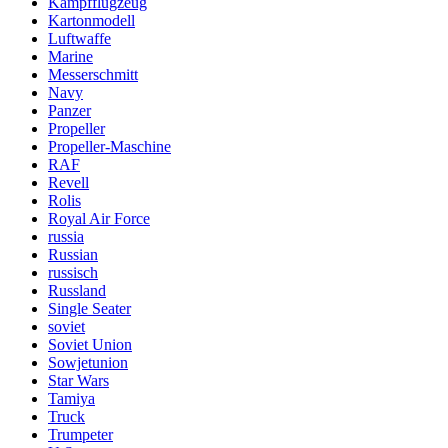
Kampfflugzeug
Kartonmodell
Luftwaffe
Marine
Messerschmitt
Navy
Panzer
Propeller
Propeller-Maschine
RAF
Revell
Rolis
Royal Air Force
russia
Russian
russisch
Russland
Single Seater
soviet
Soviet Union
Sowjetunion
Star Wars
Tamiya
Truck
Trumpeter