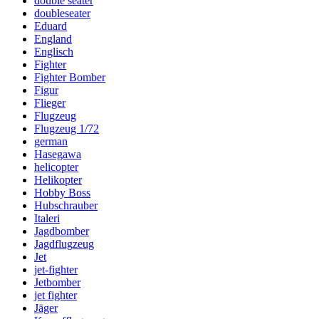
double seater
doubleseater
Eduard
England
Englisch
Fighter
Fighter Bomber
Figur
Flieger
Flugzeug
Flugzeug 1/72
german
Hasegawa
helicopter
Helikopter
Hobby Boss
Hubschrauber
Italeri
Jagdbomber
Jagdflugzeug
Jet
jet-fighter
Jetbomber
jet fighter
Jäger