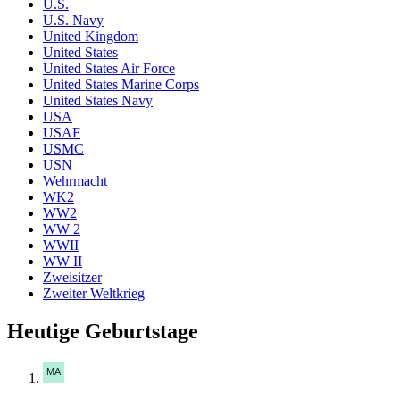
U.S.
U.S. Navy
United Kingdom
United States
United States Air Force
United States Marine Corps
United States Navy
USA
USAF
USMC
USN
Wehrmacht
WK2
WW2
WW 2
WWII
WW II
Zweisitzer
Zweiter Weltkrieg
Heutige Geburtstage