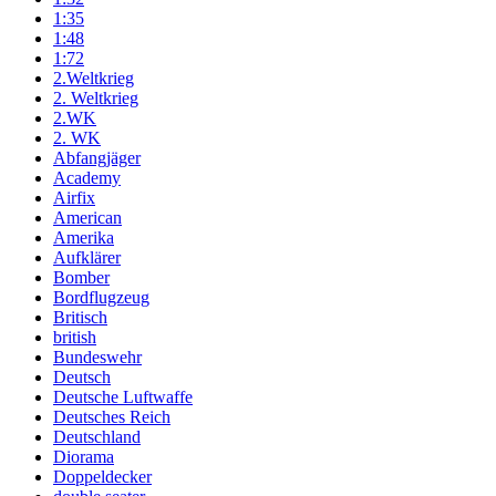
1:35
1:48
1:72
2.Weltkrieg
2. Weltkrieg
2.WK
2. WK
Abfangjäger
Academy
Airfix
American
Amerika
Aufklärer
Bomber
Bordflugzeug
Britisch
british
Bundeswehr
Deutsch
Deutsche Luftwaffe
Deutsches Reich
Deutschland
Diorama
Doppeldecker