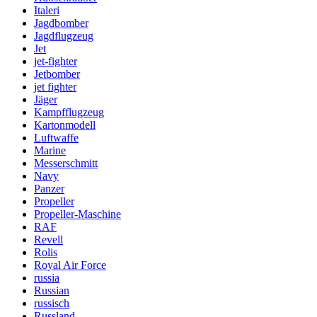
Italeri
Jagdbomber
Jagdflugzeug
Jet
jet-fighter
Jetbomber
jet fighter
Jäger
Kampfflugzeug
Kartonmodell
Luftwaffe
Marine
Messerschmitt
Navy
Panzer
Propeller
Propeller-Maschine
RAF
Revell
Rolis
Royal Air Force
russia
Russian
russisch
Russland