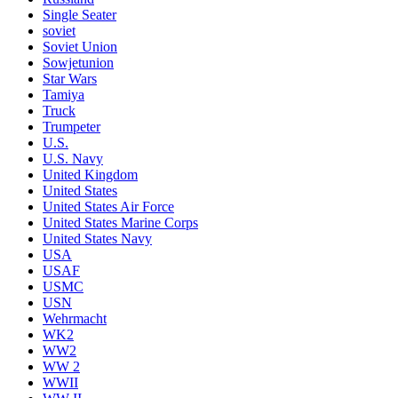
Single Seater
soviet
Soviet Union
Sowjetunion
Star Wars
Tamiya
Truck
Trumpeter
U.S.
U.S. Navy
United Kingdom
United States
United States Air Force
United States Marine Corps
United States Navy
USA
USAF
USMC
USN
Wehrmacht
WK2
WW2
WW 2
WWII