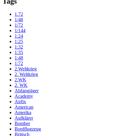
Tags
1.72
1/48
1/72
1/144
1:24
1:25
1:32
1:35
1:48
1:72
2.Weltkrieg
2. Weltkrieg
2.WK
2. WK
Abfangjäger
Academy
Airfix
American
Amerika
Aufklärer
Bomber
Bordflugzeug
Britisch