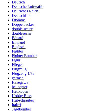
Deutsch
Deutsche Luftwaffe
Deutsches Reich
Deutschland
Diorama
Doppeldecker
double seater
doubleseater
Eduard
England
Englisch
Fighter
Fighter Bomber
Figur
Flieger
Flugzeug
Flugzeug 1/72
german
Hasegawa
helicopter
Helikopter
Hobby Boss
Hubschrauber
Italeri
Jagdbomber