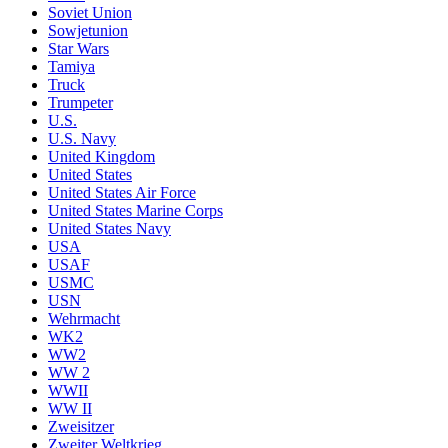
Soviet Union
Sowjetunion
Star Wars
Tamiya
Truck
Trumpeter
U.S.
U.S. Navy
United Kingdom
United States
United States Air Force
United States Marine Corps
United States Navy
USA
USAF
USMC
USN
Wehrmacht
WK2
WW2
WW 2
WWII
WW II
Zweisitzer
Zweiter Weltkrieg