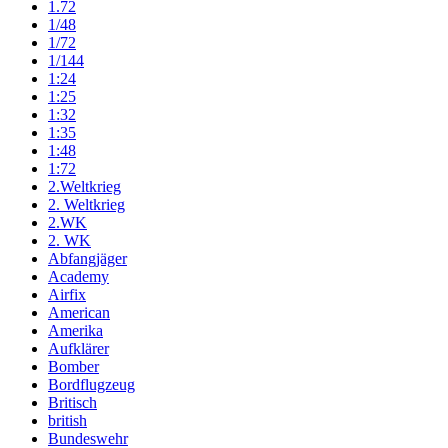
1.72
1/48
1/72
1/144
1:24
1:25
1:32
1:35
1:48
1:72
2.Weltkrieg
2. Weltkrieg
2.WK
2. WK
Abfangjäger
Academy
Airfix
American
Amerika
Aufklärer
Bomber
Bordflugzeug
Britisch
british
Bundeswehr