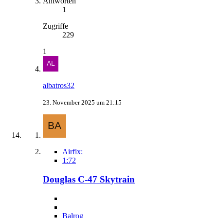
Antworten
1
Zugriffe
229
1
albatros32
23. November 2025 um 21:15
Airfix:
1:72
Douglas C-47 Skytrain
Balrog