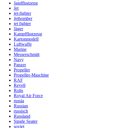
Jagdflugzeug
Jet
jet-fighter
Jetbomber
jet fighter
Jäger
Kampfflugzeug
Kartonmodell
Luftwaffe
Marine
Messerschmitt
Navy
Panzer
Propeller
Propeller-Maschine
RAF
Revell
Rolis
Royal Air Force
russia
Russian
russisch
Russland
Single Seater
soviet