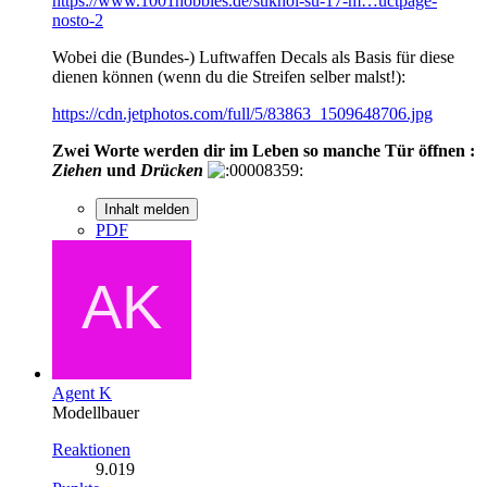
https://www.1001hobbies.de/sukhoi-su-17-m…uctpage-
nosto-2
Wobei die (Bundes-) Luftwaffen Decals als Basis für diese
dienen können (wenn du die Streifen selber malst!):
https://cdn.jetphotos.com/full/5/83863_1509648706.jpg
Zwei Worte werden dir im Leben so manche Tür öffnen :
Ziehen
und
Drücken
Inhalt melden
PDF
Agent K
Modellbauer
Reaktionen
9.019