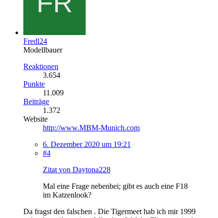
Fredl24
Modellbauer
Reaktionen
3.654
Punkte
11.009
Beiträge
1.372
Website
http://www.MBM-Munich.com
6. Dezember 2020 um 19:21
#4
Zitat von Daytona228
Mal eine Frage nebenbei; gibt es auch eine F18
im Katzenlook?
Da fragst den falschen . Die Tigermeet hab ich mir 1999