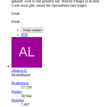
gekauft ,weil se mir gefallen hat. Welche Flieger es in dem
Look noch gibt ,musst die Spezialisten hier fragen
Gruß
Fredl.
Inhalt melden
PDF
albatros32
Modellbauer
Reaktionen
17.559
Punkte
58.944
Beiträge
7.497