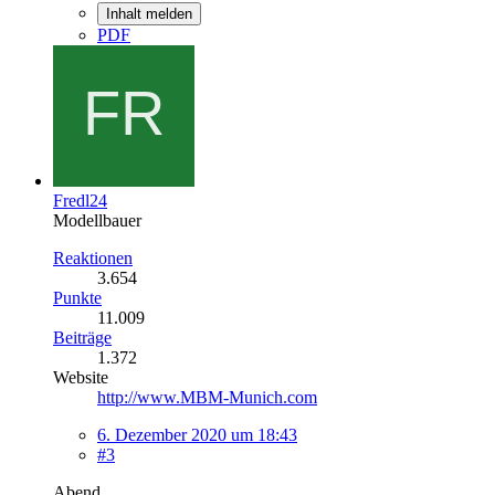
Inhalt melden
PDF
Fredl24
Modellbauer
Reaktionen
3.654
Punkte
11.009
Beiträge
1.372
Website
http://www.MBM-Munich.com
6. Dezember 2020 um 18:43
#3
Abend