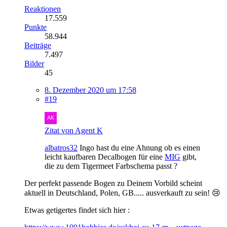
Reaktionen
17.559
Punkte
58.944
Beiträge
7.497
Bilder
45
8. Dezember 2020 um 17:58
#19
Zitat von Agent K
albatros32
Ingo hast du eine Ahnung ob es einen
leicht kaufbaren Decalbogen für eine
MIG
gibt,
die zu dem Tigermeet Farbschema passt ?
Der perfekt passende Bogen zu Deinem Vorbild scheint
aktuell in Deutschland, Polen, GB..... ausverkauft zu sein! 😢
Etwas getigertes findet sich hier :