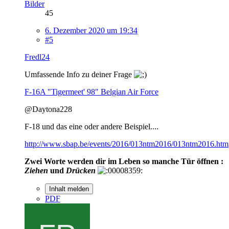
Bilder
45
6. Dezember 2020 um 19:34
#5
Fredl24
Umfassende Info zu deiner Frage
F-16A "Tigermeet' 98" Belgian Air Force
@Daytona228
F-18 und das eine oder andere Beispiel....
http://www.sbap.be/events/2016/013ntm2016/013ntm2016.htm
Zwei Worte werden dir im Leben so manche Tür öffnen :
Ziehen
und
Drücken
Inhalt melden
PDF