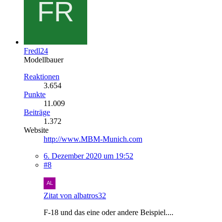
Fredl24
Modellbauer
Reaktionen
3.654
Punkte
11.009
Beiträge
1.372
Website
http://www.MBM-Munich.com
6. Dezember 2020 um 19:52
#8
Zitat von albatros32
F-18 und das eine oder andere Beispiel....