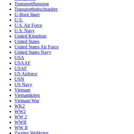
Transportflugzeug
Transporthubschrauber
U-Boot Jäger
U.S.
U.S. Air Force
U.S. Navy
United Kingdom
United States
United States Air Force
United States Navy
USA
USAAF
USAF
US Airforce
USN
US Navy
Vietnam
Vietnamkrieg
Vietnam War
WK2
WW2
WW 2
WWII
WW II
Zweiter Weltkrieg