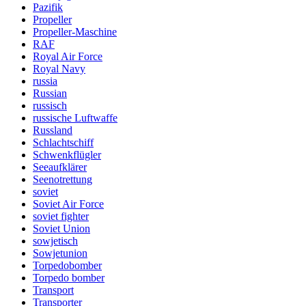
Pazifik
Propeller
Propeller-Maschine
RAF
Royal Air Force
Royal Navy
russia
Russian
russisch
russische Luftwaffe
Russland
Schlachtschiff
Schwenkflügler
Seeaufklärer
Seenotrettung
soviet
Soviet Air Force
soviet fighter
Soviet Union
sowjetisch
Sowjetunion
Torpedobomber
Torpedo bomber
Transport
Transporter