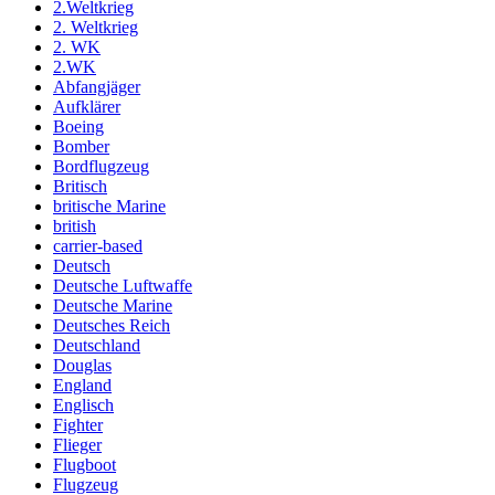
2.Weltkrieg
2. Weltkrieg
2. WK
2.WK
Abfangjäger
Aufklärer
Boeing
Bomber
Bordflugzeug
Britisch
britische Marine
british
carrier-based
Deutsch
Deutsche Luftwaffe
Deutsche Marine
Deutsches Reich
Deutschland
Douglas
England
Englisch
Fighter
Flieger
Flugboot
Flugzeug