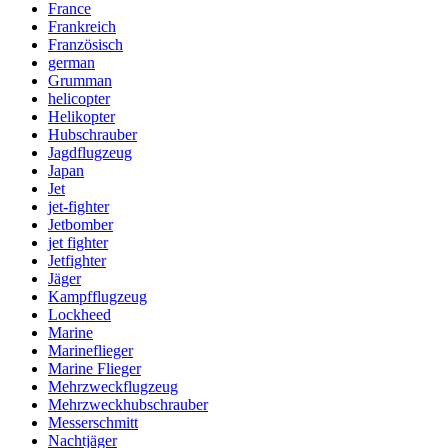
France
Frankreich
Französisch
german
Grumman
helicopter
Helikopter
Hubschrauber
Jagdflugzeug
Japan
Jet
jet-fighter
Jetbomber
jet fighter
Jetfighter
Jäger
Kampfflugzeug
Lockheed
Marine
Marineflieger
Marine Flieger
Mehrzweckflugzeug
Mehrzweckhubschrauber
Messerschmitt
Nachtjäger