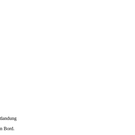
otlandung
an Bord.