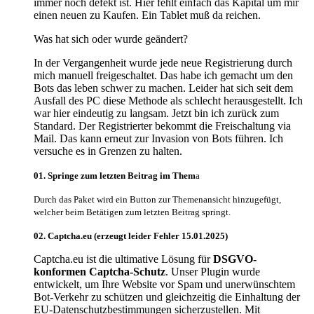
immer noch defekt ist. Hier fehlt einfach das Kapital um mir
einen neuen zu Kaufen. Ein Tablet muß da reichen.
Was hat sich oder wurde geändert?
In der Vergangenheit wurde jede neue Registrierung durch
mich manuell freigeschaltet. Das habe ich gemacht um den
Bots das leben schwer zu machen. Leider hat sich seit dem
Ausfall des PC diese Methode als schlecht herausgestellt. Ich
war hier eindeutig zu langsam. Jetzt bin ich zurück zum
Standard. Der Registrierter bekommt die Freischaltung via
Mail. Das kann erneut zur Invasion von Bots führen. Ich
versuche es in Grenzen zu halten.
01. Springe zum letzten Beitrag im Them
a
Durch das Paket wird ein Button zur Themenansicht hinzugefügt,
welcher beim Betätigen zum letzten Beitrag springt.
02.
Captcha.eu (erzeugt leider Fehler 15.01.2025)
Captcha.eu ist die ultimative Lösung für
DSGVO-
konformen Captcha-Schutz
. Unser Plugin wurde
entwickelt, um Ihre Website vor Spam und unerwünschtem
Bot-Verkehr zu schützen und gleichzeitig die Einhaltung der
EU-Datenschutzbestimmungen sicherzustellen. Mit