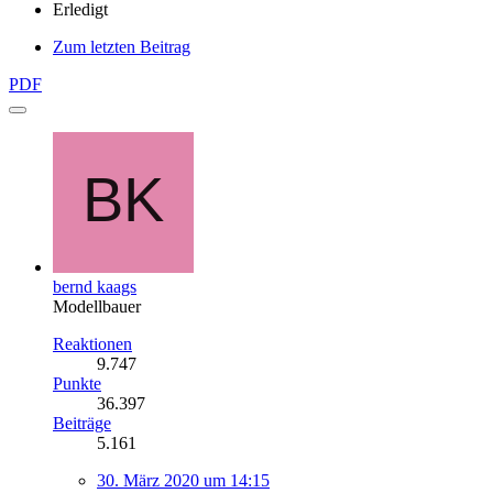
Erledigt
Zum letzten Beitrag
PDF
bernd kaags
Modellbauer
Reaktionen
9.747
Punkte
36.397
Beiträge
5.161
30. März 2020 um 14:15