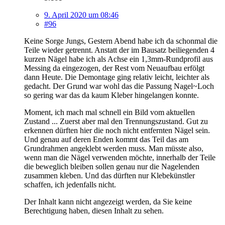
9. April 2020 um 08:46
#96
Keine Sorge Jungs, Gestern Abend habe ich da schonmal die
Teile wieder getrennt. Anstatt der im Bausatz beiliegenden 4
kurzen Nägel habe ich als Achse ein 1,3mm-Rundprofil aus
Messing da eingezogen, der Rest vom Neuaufbau erfölgt
dann Heute. Die Demontage ging relativ leicht, leichter als
gedacht. Der Grund war wohl das die Passung Nagel~Loch
so gering war das da kaum Kleber hingelangen konnte.
Moment, ich mach mal schnell ein Bild vom aktuellen
Zustand ... Zuerst aber mal den Trennungszustand. Gut zu
erkennen dürften hier die noch nicht entfernten Nägel sein.
Und genau auf deren Enden kommt das Teil das am
Grundrahmen angeklebt werden muss. Man müsste also,
wenn man die Nägel verwenden möchte, innerhalb der Teile
die beweglich bleiben sollen genau nur die Nagelenden
zusammen kleben. Und das dürften nur Klebekünstler
schaffen, ich jedenfalls nicht.
Der Inhalt kann nicht angezeigt werden, da Sie keine
Berechtigung haben, diesen Inhalt zu sehen.