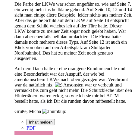
Die Farbe der LKWs war schon ungefähr so, wie auf Seite 7,
ein wenig mehr ins hellblaue gehend. Auf Seite 10, 12 und 14
sieht man einige ältere Beispiele, leider nichts aus meiner Zeit.
Aber das gelbe Schild auf dem LKW auf Seite 14 entspricht
genau dem Schild welches ich auf der Türe hatte. Dieser
LKW könnte zu meiner Zeit sogar noch gelebt haben. War
dann aber ebenfalls hellblau umlackiert. Die Firma hatte
damals noch mehrere dieses Typs. Auf Seite 12 ist auch ein
Blick von oben auf den Arbeitsplatz am Stuttgarter
Nordbahnhof. Das hat zu meiner Zeit noch genauso
ausgesehen.
Auf dem Dach hatte er eine orangene Rundumleuchte und
eine Besonderheit war der Auspuff, der wie bei
amerikanischem LKWs nach oben gezogen war. Verchromt
war da natürlich nix.
Ansonsten war er verbeult und
vermackt bis zum geht nicht mehr. Die Schutzbleche über den
Hinterrädern waren eckig, so wie ich sie mir bei AITM
bestellt hatte, als ich Dir die runden davon mitbestellt hatte.
Grüße, Micha
Inhalt melden
PDF