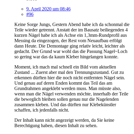
9. April 2020 um 08:46
#96
Keine Sorge Jungs, Gestern Abend habe ich da schonmal die
Teile wieder getrennt. Anstatt der im Bausatz beiliegenden 4
kurzen Nägel habe ich als Achse ein 1,3mm-Rundprofil aus
Messing da eingezogen, der Rest vom Neuaufbau erfölgt
dann Heute. Die Demontage ging relativ leicht, leichter als
gedacht. Der Grund war wohl das die Passung Nagel~Loch
so gering war das da kaum Kleber hingelangen konnte.
Moment, ich mach mal schnell ein Bild vom aktuellen
Zustand ... Zuerst aber mal den Trennungszustand. Gut zu
erkennen dürften hier die noch nicht entfernten Nägel sein.
Und genau auf deren Enden kommt das Teil das am
Grundrahmen angeklebt werden muss. Man müsste also,
wenn man die Nägel verwenden möchte, innerhalb der Teile
die beweglich bleiben sollen genau nur die Nagelenden
zusammen kleben. Und das dürften nur Klebekünstler
schaffen, ich jedenfalls nicht.
Der Inhalt kann nicht angezeigt werden, da Sie keine
Berechtigung haben, diesen Inhalt zu sehen.