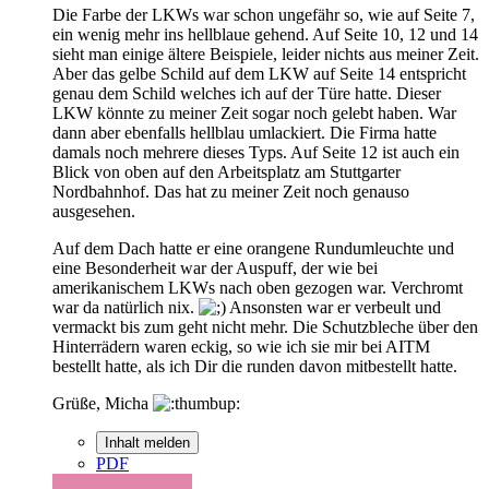
Die Farbe der LKWs war schon ungefähr so, wie auf Seite 7,
ein wenig mehr ins hellblaue gehend. Auf Seite 10, 12 und 14
sieht man einige ältere Beispiele, leider nichts aus meiner Zeit.
Aber das gelbe Schild auf dem LKW auf Seite 14 entspricht
genau dem Schild welches ich auf der Türe hatte. Dieser
LKW könnte zu meiner Zeit sogar noch gelebt haben. War
dann aber ebenfalls hellblau umlackiert. Die Firma hatte
damals noch mehrere dieses Typs. Auf Seite 12 ist auch ein
Blick von oben auf den Arbeitsplatz am Stuttgarter
Nordbahnhof. Das hat zu meiner Zeit noch genauso
ausgesehen.
Auf dem Dach hatte er eine orangene Rundumleuchte und
eine Besonderheit war der Auspuff, der wie bei
amerikanischem LKWs nach oben gezogen war. Verchromt
war da natürlich nix.
Ansonsten war er verbeult und
vermackt bis zum geht nicht mehr. Die Schutzbleche über den
Hinterrädern waren eckig, so wie ich sie mir bei AITM
bestellt hatte, als ich Dir die runden davon mitbestellt hatte.
Grüße, Micha
Inhalt melden
PDF