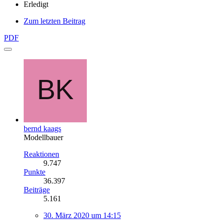
Erledigt
Zum letzten Beitrag
PDF
bernd kaags
Modellbauer
Reaktionen
9.747
Punkte
36.397
Beiträge
5.161
30. März 2020 um 14:15