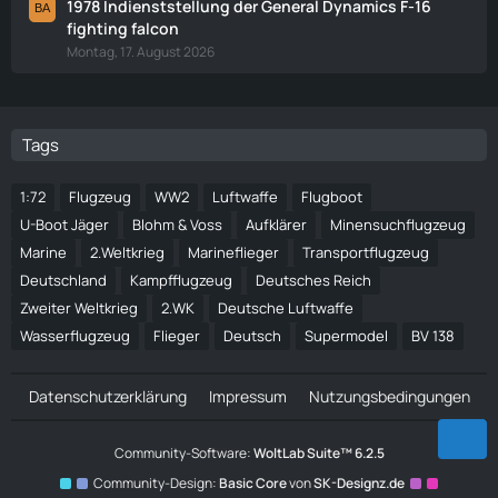
1978 Indienststellung der General Dynamics F-16
fighting falcon
Montag, 17. August 2026
Tags
1:72
Flugzeug
WW2
Luftwaffe
Flugboot
U-Boot Jäger
Blohm & Voss
Aufklärer
Minensuchflugzeug
Marine
2.Weltkrieg
Marineflieger
Transportflugzeug
Deutschland
Kampfflugzeug
Deutsches Reich
Zweiter Weltkrieg
2.WK
Deutsche Luftwaffe
Wasserflugzeug
Flieger
Deutsch
Supermodel
BV 138
Datenschutzerklärung
Impressum
Nutzungsbedingungen
Community-Software:
WoltLab Suite™ 6.2.5
Community-Design:
Basic Core
von
SK-Designz.de