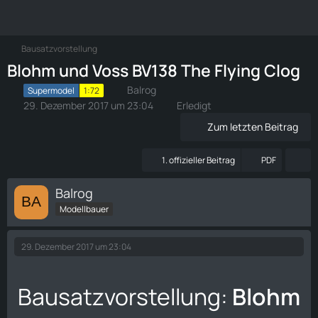
Bausatzvorstellung
Blohm und Voss BV138 The Flying Clog
Balrog
Supermodel
1:72
29. Dezember 2017 um 23:04
Erledigt
Zum letzten Beitrag
1. offizieller Beitrag
PDF
Balrog
Modellbauer
29. Dezember 2017 um 23:04
Bausatzvorstellung:
Blohm