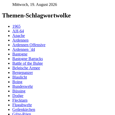
Mittwoch, 19. August 2026
Themen-Schlagwortwolke
1965
AH-64
Apache
Ardennen
Ardennen Offensive
Ardennen ´44
Bastogne
Bastogne Barracks
Battle of the Bulge
Belgische Armee
Bergepanzer
Blaulicht
Boing
Bundeswehr
Büssing
Dodge
Flecktarn
Flugabwehr
Geilenkirchen
Gilze-Rijen