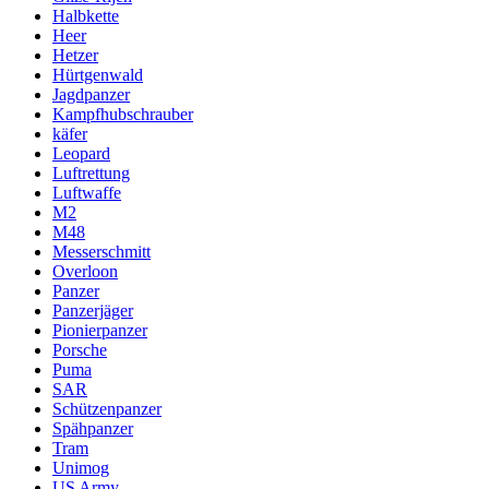
Halbkette
Heer
Hetzer
Hürtgenwald
Jagdpanzer
Kampfhubschrauber
käfer
Leopard
Luftrettung
Luftwaffe
M2
M48
Messerschmitt
Overloon
Panzer
Panzerjäger
Pionierpanzer
Porsche
Puma
SAR
Schützenpanzer
Spähpanzer
Tram
Unimog
US Army