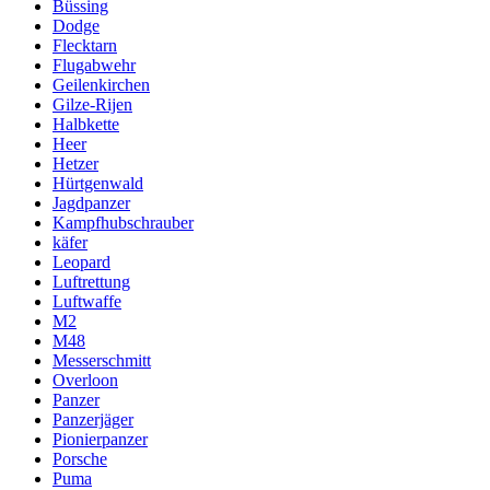
Büssing
Dodge
Flecktarn
Flugabwehr
Geilenkirchen
Gilze-Rijen
Halbkette
Heer
Hetzer
Hürtgenwald
Jagdpanzer
Kampfhubschrauber
käfer
Leopard
Luftrettung
Luftwaffe
M2
M48
Messerschmitt
Overloon
Panzer
Panzerjäger
Pionierpanzer
Porsche
Puma