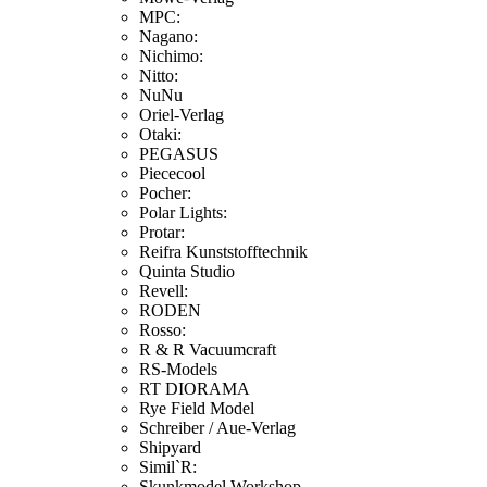
MPC:
Nagano:
Nichimo:
Nitto:
NuNu
Oriel-Verlag
Otaki:
PEGASUS
Piececool
Pocher:
Polar Lights:
Protar:
Reifra Kunststofftechnik
Quinta Studio
Revell:
RODEN
Rosso:
R & R Vacuumcraft
RS-Models
RT DIORAMA
Rye Field Model
Schreiber / Aue-Verlag
Shipyard
Simil`R:
Skunkmodel Workshop