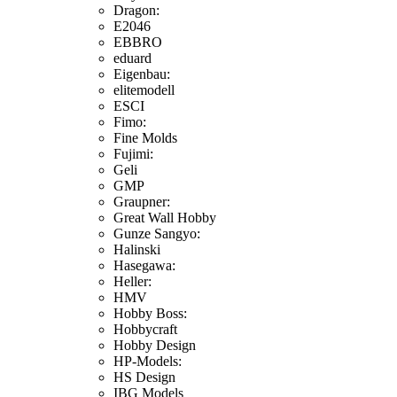
Dragon:
E2046
EBBRO
eduard
Eigenbau:
elitemodell
ESCI
Fimo:
Fine Molds
Fujimi:
Geli
GMP
Graupner:
Great Wall Hobby
Gunze Sangyo:
Halinski
Hasegawa:
Heller:
HMV
Hobby Boss:
Hobbycraft
Hobby Design
HP-Models:
HS Design
IBG Models