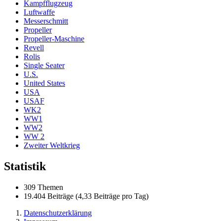
Kampfflugzeug
Luftwaffe
Messerschmitt
Propeller
Propeller-Maschine
Revell
Rolis
Single Seater
U.S.
United States
USA
USAF
WK2
WW1
WW2
WW 2
Zweiter Weltkrieg
Statistik
309 Themen
19.404 Beiträge (4,33 Beiträge pro Tag)
Datenschutzerklärung