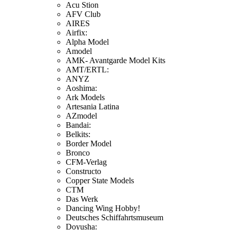
Acu Stion
AFV Club
AIRES
Airfix:
Alpha Model
Amodel
AMK- Avantgarde Model Kits
AMT/ERTL:
ANYZ
Aoshima:
Ark Models
Artesania Latina
AZmodel
Bandai:
Belkits:
Border Model
Bronco
CFM-Verlag
Constructo
Copper State Models
CTM
Das Werk
Dancing Wing Hobby!
Deutsches Schiffahrtsmuseum
Doyusha: