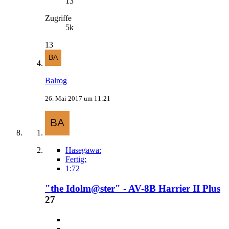
13
Zugriffe
5k
13
Balrog
26. Mai 2017 um 11:21
Hasegawa:
Fertig:
1:72
"the Idolm@ster" - AV-8B Harrier II Plus
27