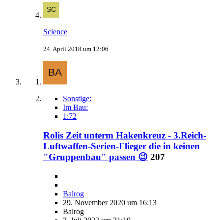
Science
24. April 2018 um 12:06
Sonstige:
Im Bau:
1:72
Rolis Zeit unterm Hakenkreuz - 3.Reich-
Luftwaffen-Serien-Flieger die in keinen
"Gruppenbau" passen 😉
207
Balrog
29. November 2020 um 16:13
Balrog