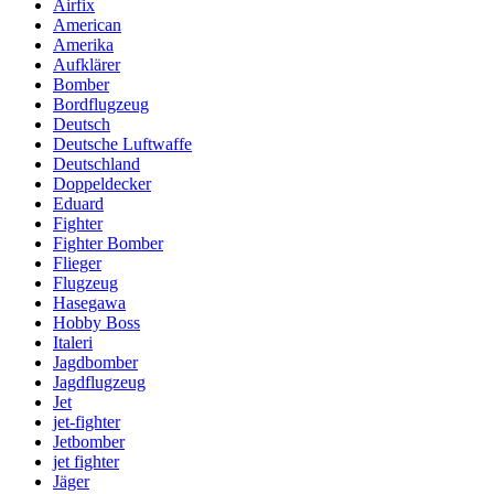
Airfix
American
Amerika
Aufklärer
Bomber
Bordflugzeug
Deutsch
Deutsche Luftwaffe
Deutschland
Doppeldecker
Eduard
Fighter
Fighter Bomber
Flieger
Flugzeug
Hasegawa
Hobby Boss
Italeri
Jagdbomber
Jagdflugzeug
Jet
jet-fighter
Jetbomber
jet fighter
Jäger