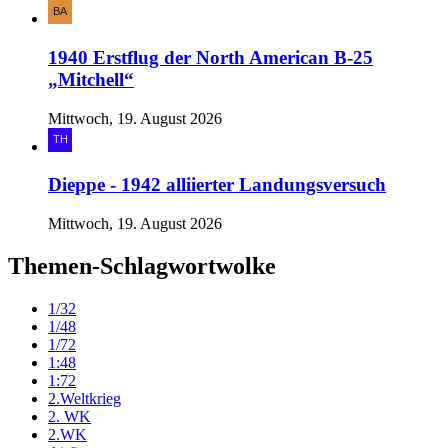
1940 Erstflug der North American B-25
„Mitchell“
Mittwoch, 19. August 2026
Dieppe - 1942 alliierter Landungsversuch
Mittwoch, 19. August 2026
Themen-Schlagwortwolke
1/32
1/48
1/72
1:48
1:72
2.Weltkrieg
2. WK
2.WK