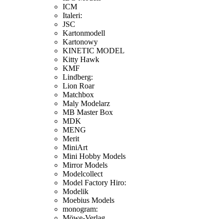
ICM
Italeri:
JSC
Kartonmodell
Kartonowy
KINETIC MODEL
Kitty Hawk
KMF
Lindberg:
Lion Roar
Matchbox
Maly Modelarz
MB Master Box
MDK
MENG
Merit
MiniArt
Mini Hobby Models
Mirror Models
Modelcollect
Model Factory Hiro:
Modelik
Moebius Models
monogram:
Möwe-Verlag