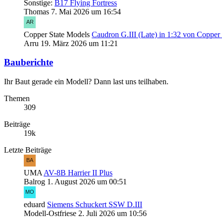
Sonstige:
B17 Flying Fortress
Thomas
7. Mai 2026 um 16:54
Copper State Models
Caudron G.III (Late) in 1:32 von Copper
Arru
19. März 2026 um 11:21
Bauberichte
Ihr Baut gerade ein Modell? Dann last uns teilhaben.
Themen
309
Beiträge
19k
Letzte Beiträge
UMA
AV-8B Harrier II Plus
Balrog
1. August 2026 um 00:51
eduard
Siemens Schuckert SSW D.III
Modell-Ostfriese
2. Juli 2026 um 10:56