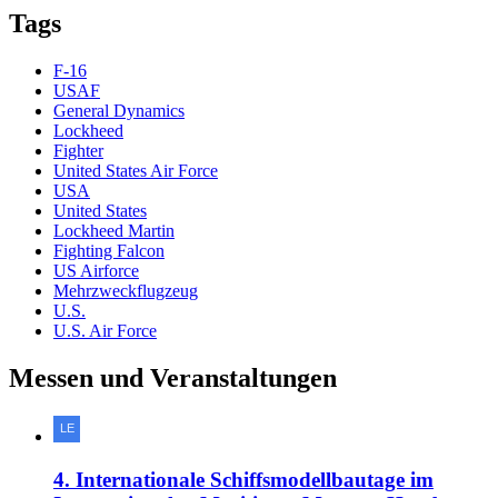
Tags
F-16
USAF
General Dynamics
Lockheed
Fighter
United States Air Force
USA
United States
Lockheed Martin
Fighting Falcon
US Airforce
Mehrzweckflugzeug
U.S.
U.S. Air Force
Messen und Veranstaltungen
4. Internationale Schiffsmodellbautage im